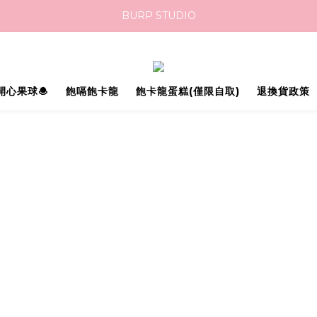
BURP STUDIO
開心果球🧆
飽嗝飽卡龍
飽卡龍蛋糕(僅限自取)
退換貨政策